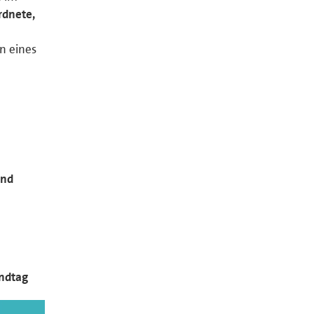
dnete,
n eines
und
andtag