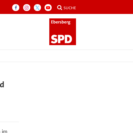
SUCHE
nd
n im